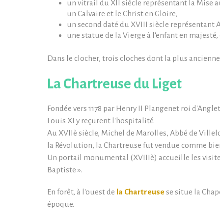
un vitrail du XII siècle représentant la Mise
un Calvaire et le Christ en Gloire,
un second daté du XVIII siècle représentant 
une statue de la Vierge à l'enfant en majesté, 
Dans le clocher, trois cloches dont la plus ancienne
La Chartreuse du Liget
Fondée vers 1178 par Henry II Plangenet roi d'Anglete
Louis XI y reçurent l'hospitalité.
Au XVIIè siècle, Michel de Marolles, Abbé de Villelo
la Révolution, la Chartreuse fut vendue comme bie
Un portail monumental (XVIIIè) accueille les visiteur
Baptiste ».
En forêt, à l'ouest de
la Chartreuse
se situe la Chap
époque.