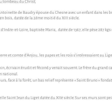
 au tombeau du Christ,
Antoinette de Baudry épouse du Chesne avec un enfant dans les br
en bois, datée de la 2ème moitié du XIII siècle.
 d'Indre-et-Loire, baptisée Maria, datée de 1367, elle pèse 287 kgs
rre et comte d'Anjou, les papes et les rois s'intéressaient au Liget
in, écrivain érudit et fécond y venait souvent. Le frère du grand c
n national.
s, face à la forêt, un bas relief représente « Saint Bruno » fondate
elle Saint Jean du Liget datée du XIIè siècle. Sur ses murs sont 