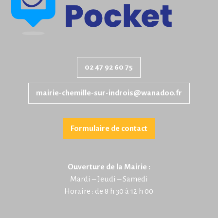
02 47 92 60 75
mairie-chemille-sur-indrois@wanadoo.fr
Formulaire de contact
Ouverture de la Mairie :
Mardi – Jeudi – Samedi
Horaire : de 8 h 30 à 12 h 00