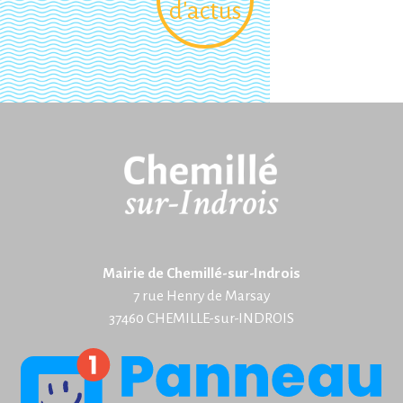
d'actus
Mairie de Chemillé-sur-Indrois
7 rue Henry de Marsay
37460 CHEMILLE-sur-INDROIS